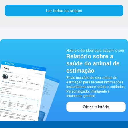
Ler todos os artigos
Hoje é o dia ideal para adquirir o seu
Relatório sobre a
saúde do animal de
estimação
Envie uma foto do seu animal de
estimação para receber informações
instantâneas sobre saúde e cuidados.
Personalizado, inteligente e
totalmente gratuito.
Obter relatório