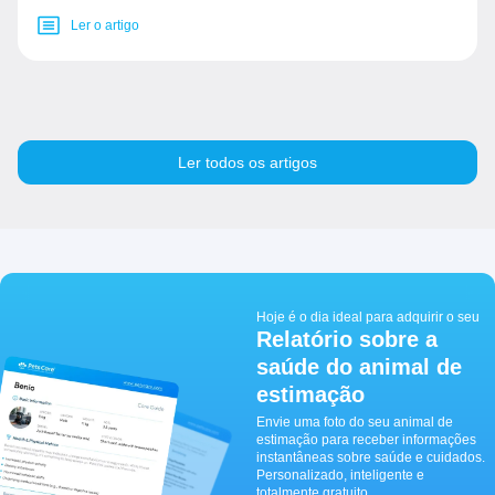
Ler o artigo
Ler todos os artigos
Hoje é o dia ideal para adquirir o seu
Relatório sobre a
saúde do animal de
estimação
Envie uma foto do seu animal de
estimação para receber informações
instantâneas sobre saúde e cuidados.
Personalizado, inteligente e
totalmente gratuito.