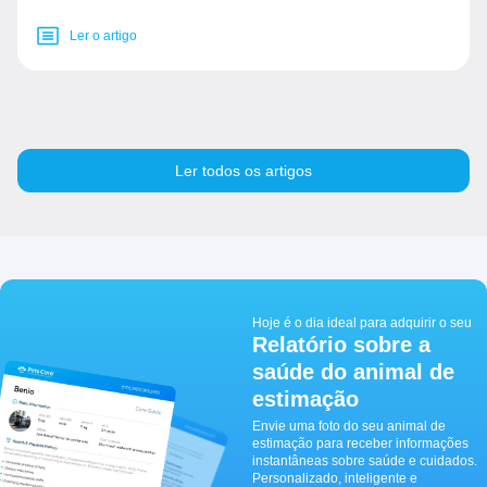
Ler o artigo
Ler todos os artigos
Hoje é o dia ideal para adquirir o seu
Relatório sobre a
saúde do animal de
estimação
Envie uma foto do seu animal de
estimação para receber informações
instantâneas sobre saúde e cuidados.
Personalizado, inteligente e