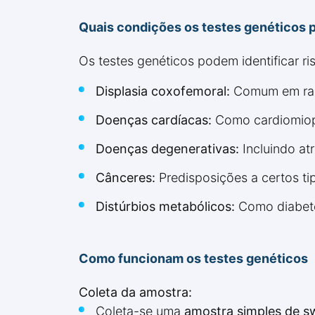
Quais condições os testes genéticos 
Os testes genéticos podem identificar r
Displasia coxofemoral:
Comum em raça
Doenças cardíacas:
Como cardiomiopa
Doenças degenerativas:
Incluindo atr
Cânceres:
Predisposições a certos ti
Distúrbios metabólicos:
Como diabete
Como funcionam os testes genéticos
Coleta da amostra:
Coleta-se uma
amostra simples de s