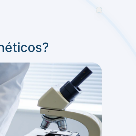
néticos?