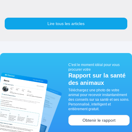
Lire tous les articles
C'est le moment idéal pour vous
procurer votre
Rapport sur la santé
des animaux
Téléchargez une photo de votre
animal pour recevoir instantanément
des conseils sur sa santé et ses soins.
Personnalisé, intelligent et
entièrement gratuit.
Obtenir le rapport