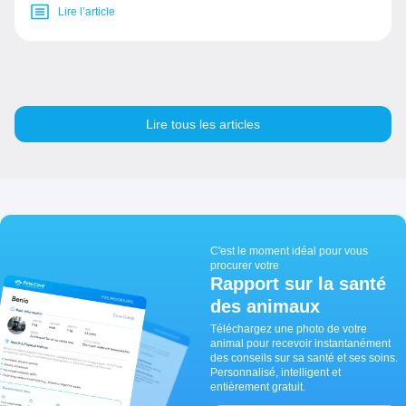
Lire l’article
Lire tous les articles
C'est le moment idéal pour vous
procurer votre
Rapport sur la santé
des animaux
Téléchargez une photo de votre
animal pour recevoir instantanément
des conseils sur sa santé et ses soins.
Personnalisé, intelligent et
entièrement gratuit.