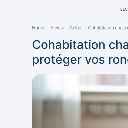
BLO
Home
News
Actus
Cohabitation chat c
Cohabitation cha
protéger vos ro