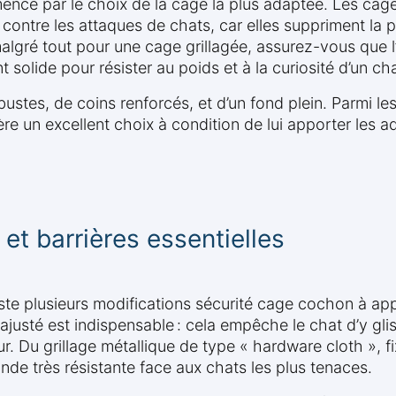
ce par le choix de la cage la plus adaptée. Les cages
t contre les attaques de chats, car elles suppriment la 
malgré tout pour une cage grillagée, assurez-vous que l
t solide pour résister au poids et à la curiosité d’un cha
bustes, de coins renforcés, et d’un fond plein. Parmi 
e un excellent choix à condition de lui apporter les ad
et barrières essentielles
existe plusieurs modifications sécurité cage cochon à 
n ajusté est indispensable : cela empêche le chat d’y gl
. Du grillage métallique de type « hardware cloth », fix
nde très résistante face aux chats les plus tenaces.