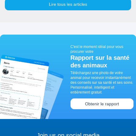
Lire tous les articles
C'est le moment idéal pour vous
procurer votre
Rapport sur la santé
des animaux
Téléchargez une photo de votre
animal pour recevoir instantanément
des conseils sur sa santé et ses soins.
Personnalisé, intelligent et
entièrement gratuit.
Obtenir le rapport
Join us on social media