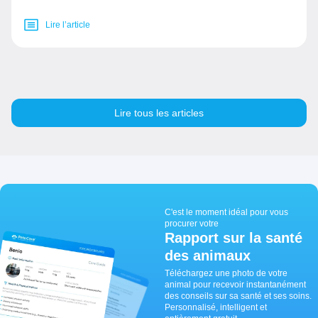
Lire l’article
Lire tous les articles
C'est le moment idéal pour vous
procurer votre
Rapport sur la santé
des animaux
Téléchargez une photo de votre
animal pour recevoir instantanément
des conseils sur sa santé et ses soins.
Personnalisé, intelligent et