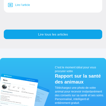
Lire l’article
Lire tous les articles
C'est le moment idéal pour vous
procurer votre
Rapport sur la santé
des animaux
Téléchargez une photo de votre
animal pour recevoir instantanément
des conseils sur sa santé et ses soins.
Personnalisé, intelligent et
entièrement gratuit.