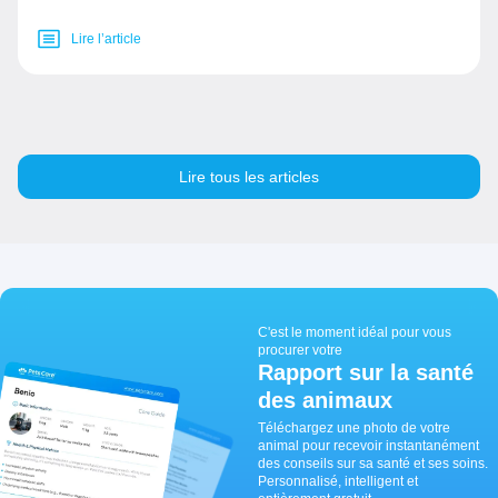
Lire l’article
Lire tous les articles
C'est le moment idéal pour vous
procurer votre
Rapport sur la santé
des animaux
Téléchargez une photo de votre
animal pour recevoir instantanément
des conseils sur sa santé et ses soins.
Personnalisé, intelligent et