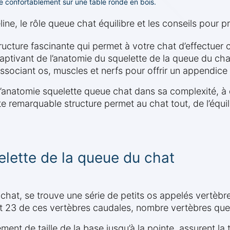
e confortablement sur une table ronde en bois.
ne, le rôle queue chat équilibre et les conseils pour p
structure fascinante qui permet à votre chat d’effectue
aptivant de l’anatomie du squelette de la queue du cha
ssociant os, muscles et nerfs pour offrir un appendice à
l’anatomie squelette queue chat dans sa complexité, à
e remarquable structure permet au chat tout, de l’équi
elette de la queue du chat
hat, se trouve une série de petits os appelés vertèbr
 23 de ces vertèbres caudales, nombre vertèbres queue
ent de taille de la base jusqu’à la pointe, assurent la 