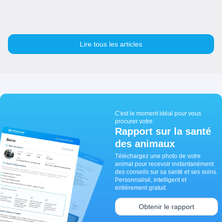
Lire tous les articles
C'est le moment idéal pour vous
procurer votre
Rapport sur la santé
des animaux
Téléchargez une photo de votre
animal pour recevoir instantanément
des conseils sur sa santé et ses soins.
Personnalisé, intelligent et
entièrement gratuit.
Obtenir le rapport