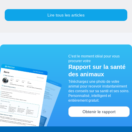
Lire tous les articles
C'est le moment idéal pour vous
procurer votre
Rapport sur la santé
des animaux
Téléchargez une photo de votre
animal pour recevoir instantanément
des conseils sur sa santé et ses soins.
Personnalisé, intelligent et
entièrement gratuit.
Obtenir le rapport