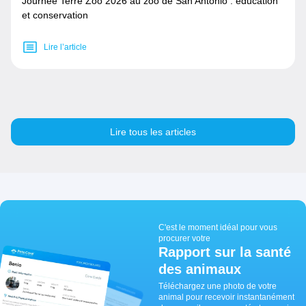
Journée Terre Zoo 2026 au zoo de San Antonio : éducation
et conservation
Lire l’article
Lire tous les articles
C'est le moment idéal pour vous
procurer votre
Rapport sur la santé
des animaux
Téléchargez une photo de votre
animal pour recevoir instantanément