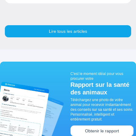
Lire tous les articles
C'est le moment idéal pour vous
procurer votre
Rapport sur la santé
des animaux
Téléchargez une photo de votre
animal pour recevoir instantanément
des conseils sur sa santé et ses soins.
Personnalisé, intelligent et
entièrement gratuit.
Obtenir le rapport