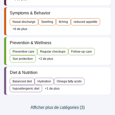
Symptoms & Behavior
Nasal discharge
Swelling
Itching
reduced appetite
+6 de plus
Prevention & Wellness
Preventive care
Regular checkups
Follow-up care
Sun protection
+2 de plus
Diet & Nutrition
Balanced diet
Hydration
Omega fatty acids
hypoallergenic diet
+1 de plus
Afficher plus de catégories (3)