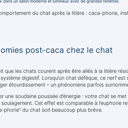
oux dans un salon moderne et lumineux avec de grandes fenêtres
mportement du chat après la litière : caca-phorie, insti
zoomies post-caca chez le chat
it que les chats courent après être allés à la litière ré
le système digestif. Lorsqu’un chat défèque, ce nerf es
léger étourdissement – un phénomène parfois surnommé
er une soudaine poussée d’énergie : votre chat se met a
 soulagement. Cet effet est comparable à l’euphorie re
ca-phorie” du chat soit beaucoup plus brève.