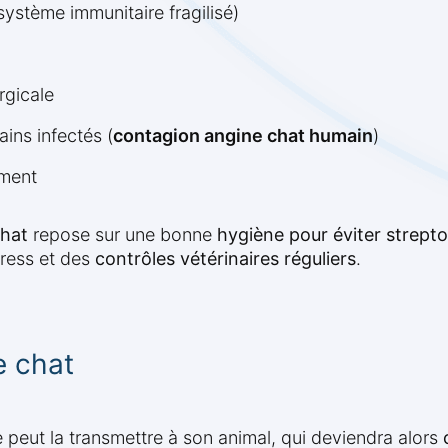
système immunitaire fragilisé)
rgicale
ins infectés (
contagion angine chat humain
)
ement
chat
repose sur une bonne
hygiène pour éviter strept
tress et des
contrôles vétérinaires réguliers
.
e chat
e peut la transmettre à son animal, qui deviendra alors