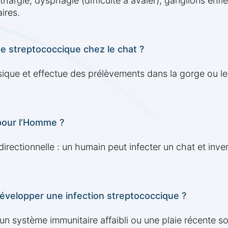
hargie, dysphagie (difficulté à avaler), ganglions enfl
ires.
 streptococcique chez le chat ?
que et effectue des prélèvements dans la gorge ou le 
 pour l’Homme ?
bidirectionnelle : un humain peut infecter un chat et in
développer une infection streptococcique ?
un système immunitaire affaibli ou une plaie récente s