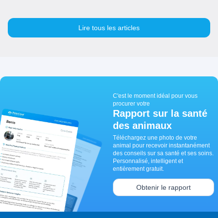
Lire tous les articles
C'est le moment idéal pour vous
procurer votre
Rapport sur la santé
des animaux
Téléchargez une photo de votre
animal pour recevoir instantanément
des conseils sur sa santé et ses soins.
Personnalisé, intelligent et
entièrement gratuit.
Obtenir le rapport