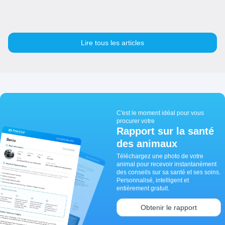
Lire tous les articles
C'est le moment idéal pour vous
procurer votre
Rapport sur la santé
des animaux
Téléchargez une photo de votre
animal pour recevoir instantanément
des conseils sur sa santé et ses soins.
Personnalisé, intelligent et
entièrement gratuit.
Obtenir le rapport