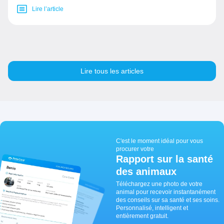
Lire l’article
Lire tous les articles
C'est le moment idéal pour vous
procurer votre
Rapport sur la santé
des animaux
Téléchargez une photo de votre
animal pour recevoir instantanément
des conseils sur sa santé et ses soins.
Personnalisé, intelligent et
entièrement gratuit.