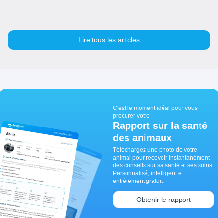
Lire tous les articles
C'est le moment idéal pour vous
procurer votre
Rapport sur la santé
des animaux
Téléchargez une photo de votre
animal pour recevoir instantanément
des conseils sur sa santé et ses soins.
Personnalisé, intelligent et
entièrement gratuit.
Obtenir le rapport