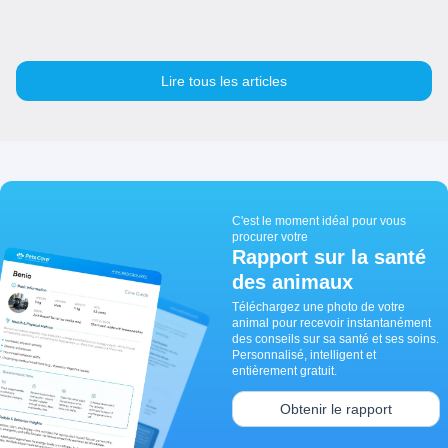
Lire tous les articles
C'est le moment idéal pour vous
procurer votre
Rapport sur la santé
des animaux
Téléchargez une photo de votre
animal pour recevoir instantanément
des conseils sur sa santé et ses soins.
Personnalisé, intelligent et
entièrement gratuit.
Obtenir le rapport