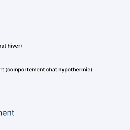
hat hiver
)
t (
comportement chat hypothermie
)
ment