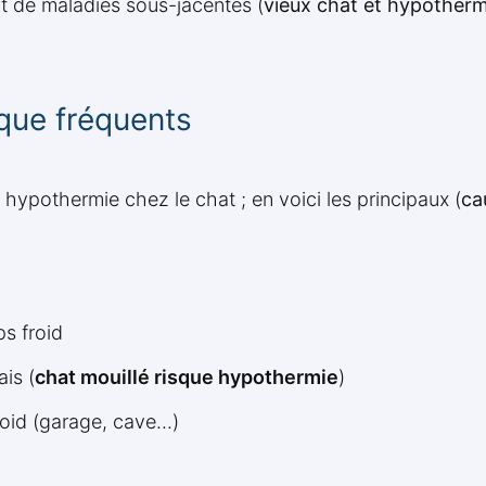
nt de maladies sous-jacentes (
vieux chat et hypotherm
sque fréquents
 hypothermie chez le chat ; en voici les principaux (
ca
s froid
is (
chat mouillé risque hypothermie
)
oid (garage, cave...)