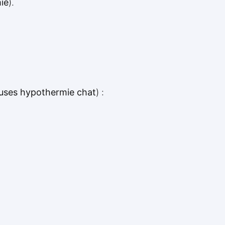
ie
).
uses hypothermie chat
) :