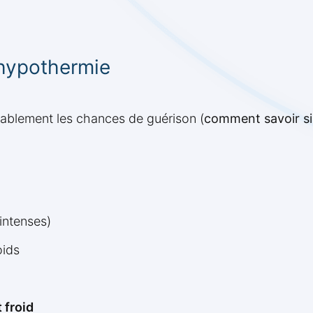
’hypothermie
ablement les chances de guérison (
comment savoir si 
intenses)
oids
 froid