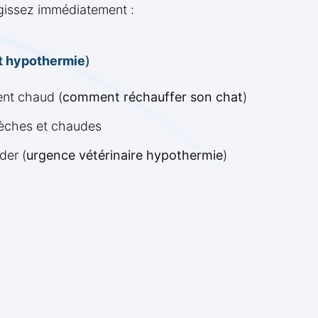
gissez immédiatement :
t hypothermie
)
ent chaud (
comment réchauffer son chat
)
sèches et chaudes
der (
urgence vétérinaire hypothermie
)