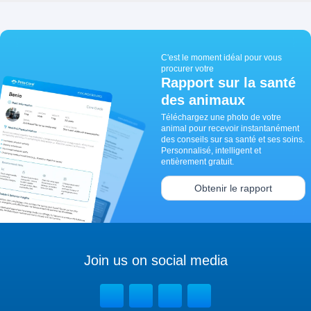
C'est le moment idéal pour vous
procurer votre
Rapport sur la santé
des animaux
Téléchargez une photo de votre
animal pour recevoir instantanément
des conseils sur sa santé et ses soins.
Personnalisé, intelligent et
entièrement gratuit.
Obtenir le rapport
Join us on social media