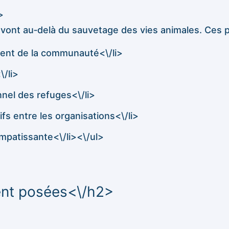
>
ll vont au‑delà du sauvetage des vies animales. Ces
ment de la communauté<\/li>
/li>
nnel des refuges<\/li>
fs entre les organisations<\/li>
mpatissante<\/li><\/ul>
nt posées<\/h2>