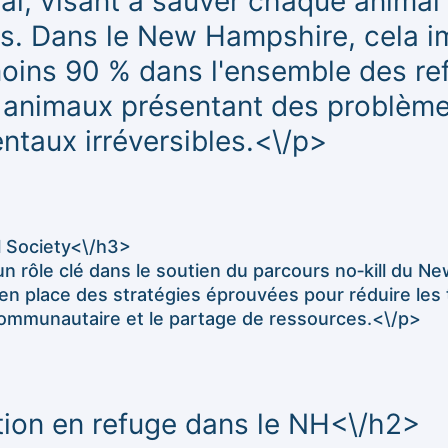
mal, visant à sauver chaque anima
ins. Dans le New Hampshire, cela i
oins 90 % dans l'ensemble des ref
 animaux présentant des problèm
taux irréversibles.<\/p>
al Society<\/h3>
un rôle clé dans le soutien du parcours no‑kill du N
 en place des stratégies éprouvées pour réduire les
communautaire et le partage de ressources.<\/p>
ion en refuge dans le NH<\/h2>