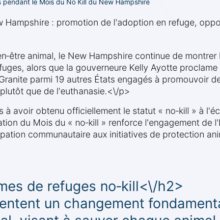
s pendant le Mois du No Kill du New Hampshire
w Hampshire : promotion de l'adoption en refuge, opp
n‑être animal, le New Hampshire continue de montrer l
efuges, alors que la gouverneure Kelly Ayotte proclam
 du Granite parmi 19 autres États engagés à promouvoir d
 plutôt que de l'euthanasie.<\/p>
à avoir obtenu officiellement le statut « no‑kill » à l'
tion du Mois du « no‑kill » renforce l'engagement de l
ipation communautaire aux initiatives de protection an
es de refuges no‑kill<\/h2>
ésentent un changement fondamenta