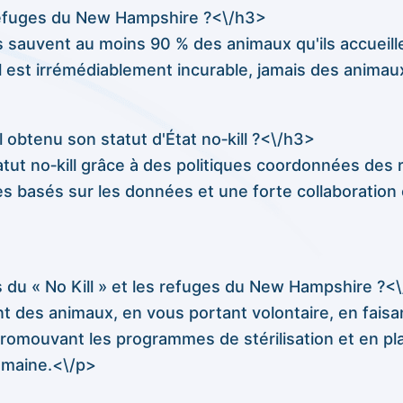
s refuges du New Hampshire ?<\/h3>
ges sauvent au moins 90 % des animaux qu'ils accueil
l est irrémédiablement incurable, jamais des anima
obtenu son statut d'État no‑kill ?<\/h3>
tut no‑kill grâce à des politiques coordonnées des 
basés sur les données et une forte collaboration 
 du « No Kill » et les refuges du New Hampshire ?<
 des animaux, en vous portant volontaire, en faisan
 promouvant les programmes de stérilisation et en pl
humaine.<\/p>