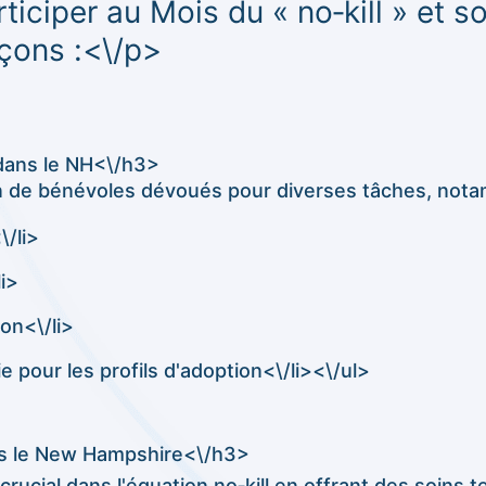
iciper au Mois du « no‑kill » et so
çons :<\/p>
dans le NH<\/h3>
in de bénévoles dévoués pour diverses tâches, not
\/li>
i>
on<\/li>
 pour les profils d'adoption<\/li><\/ul>
ans le New Hampshire<\/h3>
 crucial dans l'équation no‑kill en offrant des soins