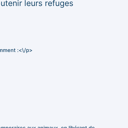
utenir leurs refuges
amment :<\/p>
 temporaires aux animaux, en libérant de