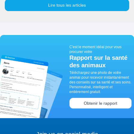
Lire tous les articles
C'est le moment idéal pour vous
procurer votre
Rapport sur la santé
des animaux
Téléchargez une photo de votre
animal pour recevoir instantanément
des conseils sur sa santé et ses soins.
Personnalisé, intelligent et
entièrement gratuit.
Obtenir le rapport