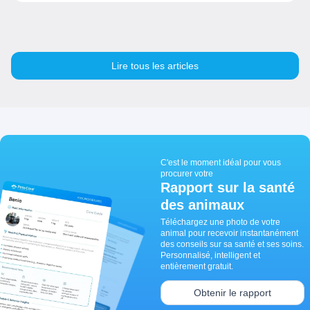
Lire tous les articles
C'est le moment idéal pour vous
procurer votre
Rapport sur la santé
des animaux
Téléchargez une photo de votre
animal pour recevoir instantanément
des conseils sur sa santé et ses soins.
Personnalisé, intelligent et
entièrement gratuit.
Obtenir le rapport