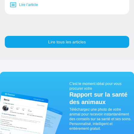
Lire l’article
Lire tous les articles
C'est le moment idéal pour vous
procurer votre
Rapport sur la santé
des animaux
Téléchargez une photo de votre
animal pour recevoir instantanément
des conseils sur sa santé et ses soins.
Personnalisé, intelligent et
entièrement gratuit.