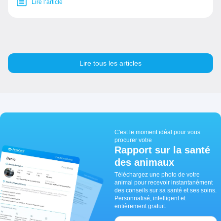
Lire l’article
Lire tous les articles
C'est le moment idéal pour vous
procurer votre
Rapport sur la santé
des animaux
Téléchargez une photo de votre
animal pour recevoir instantanément
des conseils sur sa santé et ses soins.
Personnalisé, intelligent et
entièrement gratuit.