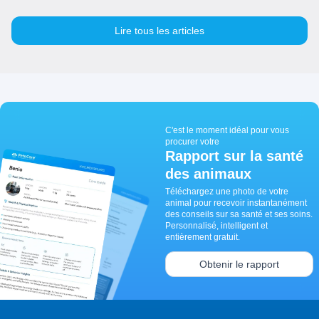
Lire tous les articles
C'est le moment idéal pour vous
procurer votre
Rapport sur la santé
des animaux
Téléchargez une photo de votre
animal pour recevoir instantanément
des conseils sur sa santé et ses soins.
Personnalisé, intelligent et
entièrement gratuit.
Obtenir le rapport