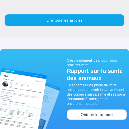
Lire tous les articles
C'est le moment idéal pour vous
procurer votre
Rapport sur la santé
des animaux
Téléchargez une photo de votre
animal pour recevoir instantanément
des conseils sur sa santé et ses soins.
Personnalisé, intelligent et
entièrement gratuit.
Obtenir le rapport