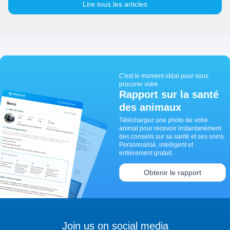
Lire tous les articles
C'est le moment idéal pour vous
procurer votre
Rapport sur la santé
des animaux
Téléchargez une photo de votre
animal pour recevoir instantanément
des conseils sur sa santé et ses soins.
Personnalisé, intelligent et
entièrement gratuit.
Obtenir le rapport
Join us on social media