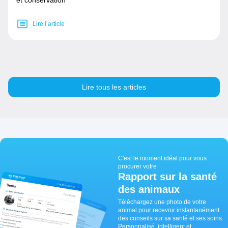
et conservation
Lire l’article
Lire tous les articles
C'est le moment idéal pour vous
procurer votre
Rapport sur la santé
des animaux
Téléchargez une photo de votre
animal pour recevoir instantanément
des conseils sur sa santé et ses soins.
Personnalisé, intelligent et