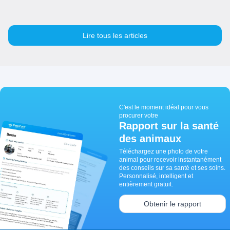
Lire tous les articles
C'est le moment idéal pour vous
procurer votre
Rapport sur la santé
des animaux
Téléchargez une photo de votre
animal pour recevoir instantanément
des conseils sur sa santé et ses soins.
Personnalisé, intelligent et
entièrement gratuit.
Obtenir le rapport