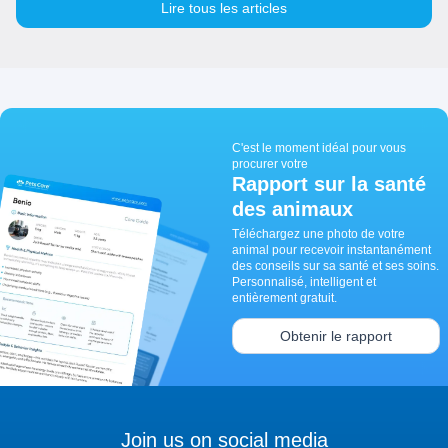
Lire tous les articles
C'est le moment idéal pour vous
procurer votre
Rapport sur la santé
des animaux
Téléchargez une photo de votre
animal pour recevoir instantanément
des conseils sur sa santé et ses soins.
Personnalisé, intelligent et
entièrement gratuit.
Obtenir le rapport
Join us on social media