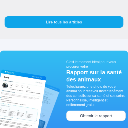
Lire tous les articles
C'est le moment idéal pour vous
procurer votre
Rapport sur la santé
des animaux
Téléchargez une photo de votre
animal pour recevoir instantanément
des conseils sur sa santé et ses soins.
Personnalisé, intelligent et
entièrement gratuit.
Obtenir le rapport