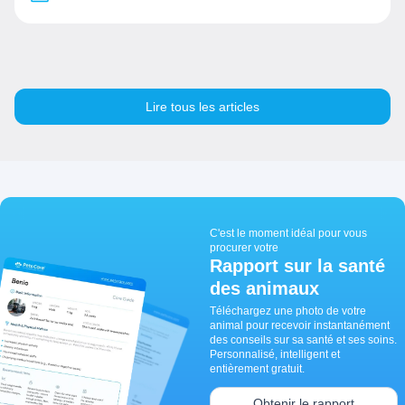
Lire tous les articles
C'est le moment idéal pour vous
procurer votre
Rapport sur la santé
des animaux
Téléchargez une photo de votre
animal pour recevoir instantanément
des conseils sur sa santé et ses soins.
Personnalisé, intelligent et
entièrement gratuit.
Obtenir le rapport