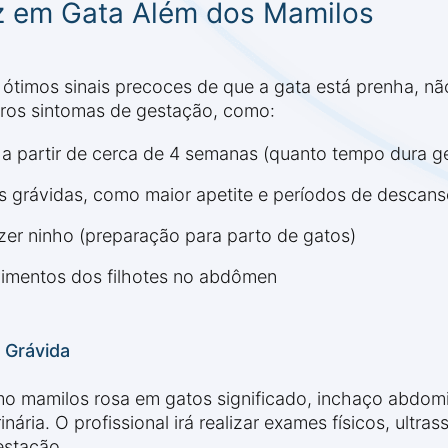
z em Gata Além dos Mamilos
timos sinais precoces de que a gata está prenha, n
tros sintomas de gestação, como:
a a partir de cerca de 4 semanas (quanto tempo dura g
 grávidas, como maior apetite e períodos de descan
zer ninho (preparação para parto de gatos)
vimentos dos filhotes no abdômen
 Grávida
omo mamilos rosa em gatos significado, inchaço abdom
ria. O profissional irá realizar exames físicos, ultra
estação.