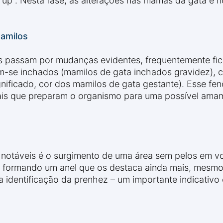
p". Nesta fase, as alterações nas mamas da gata e no
amilos
 passam por mudanças evidentes, frequentemente fica
m-se inchados (mamilos de gata inchados gravidez), 
nificado, cor dos mamilos de gata gestante). Esse f
ais que preparam o organismo para uma possível ama
 notáveis é o surgimento de uma área sem pelos em vo
 formando um anel que os destaca ainda mais, mesmo s
a identificação da prenhez – um importante indicativo