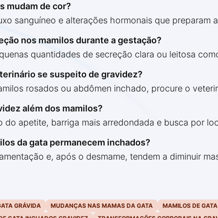
as mudam de cor?
xo sanguíneo e alterações hormonais que preparam as
reção nos mamilos durante a gestação?
equenas quantidades de secreção clara ou leitosa co
erinário se suspeito de gravidez?
milos rosados ou abdômen inchado, procure o veterin
videz além dos mamilos?
o apetite, barriga mais arredondada e busca por lo
ilos da gata permanecem inchados?
mentação e, após o desmame, tendem a diminuir mas 
GATA GRÁVIDA
MUDANÇAS NAS MAMAS DA GATA
MAMILOS DE GATA