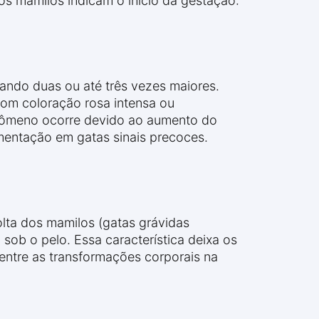
s mamilos indicam o início da gestação:
ndo duas ou até três vezes maiores.
com coloração rosa intensa ou
enômeno ocorre devido ao aumento do
mentação em gatas sinais precoces.
lta dos mamilos (gatas grávidas
ob o pelo. Essa característica deixa os
 entre as transformações corporais na