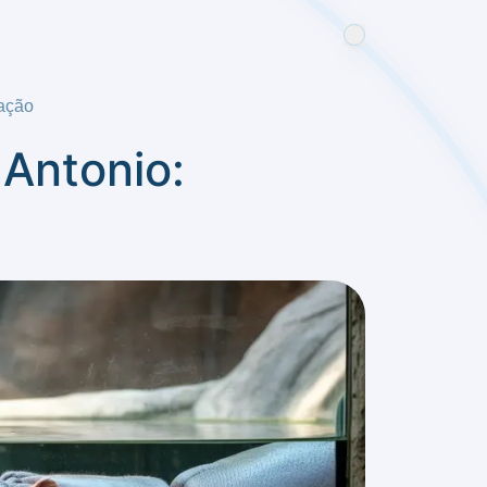
vação
 Antonio: