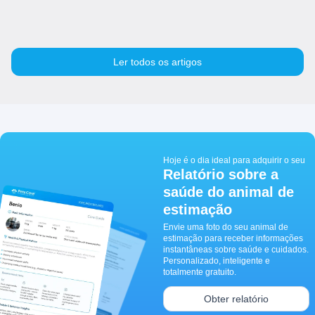
Ler todos os artigos
Hoje é o dia ideal para adquirir o seu
Relatório sobre a
saúde do animal de
estimação
Envie uma foto do seu animal de
estimação para receber informações
instantâneas sobre saúde e cuidados.
Personalizado, inteligente e
totalmente gratuito.
Obter relatório