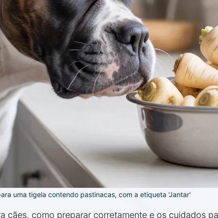
ra uma tigela contendo pastinacas, com a etiqueta 'Jantar'
ra cães, como preparar corretamente e os cuidados p