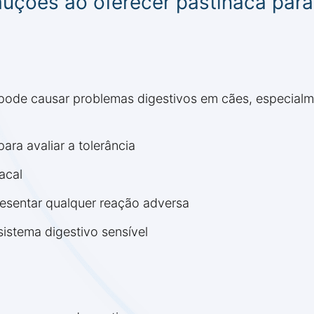
auções ao oferecer pastinaca par
pode causar problemas digestivos em cães, especialme
a avaliar a tolerância
acal
resentar qualquer reação adversa
sistema digestivo sensível