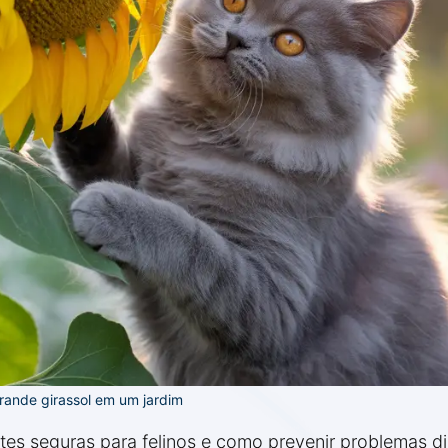
rande girassol em um jardim
artes seguras para felinos e como prevenir problemas d