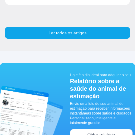
Ler todos os artigos
Hoje é o dia ideal para adquirir o seu
Relatório sobre a
saúde do animal de
estimação
Envie uma foto do seu animal de
estimação para receber informações
instantâneas sobre saúde e cuidados.
Personalizado, inteligente e
totalmente gratuito.
Obter relatório