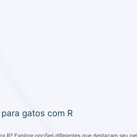
 para gatos com R
ra R? Explore opções diferentes que destacam seu pet