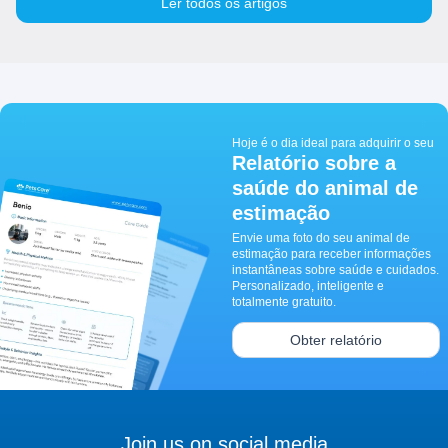
Ler todos os artigos
Hoje é o dia ideal para adquirir o seu
Relatório sobre a
saúde do animal de
estimação
Envie uma foto do seu animal de
estimação para receber informações
instantâneas sobre saúde e cuidados.
Personalizado, inteligente e
totalmente gratuito.
Obter relatório
Join us on social media