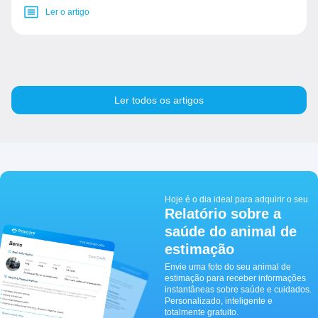
Ler o artigo
Ler todos os artigos
Hoje é o dia ideal para adquirir o seu
Relatório sobre a
saúde do animal de
estimação
Envie uma foto do seu animal de
estimação para receber informações
instantâneas sobre saúde e cuidados.
Personalizado, inteligente e
totalmente gratuito.