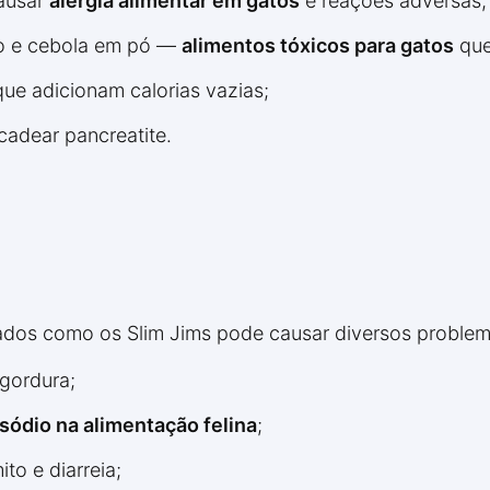
causar
alergia alimentar em gatos
e reações adversas;
lho e cebola em pó —
alimentos tóxicos para gatos
que
que adicionam calorias vazias;
adear pancreatite.
ados como os Slim Jims pode causar diversos problem
gordura;
sódio na alimentação felina
;
to e diarreia;