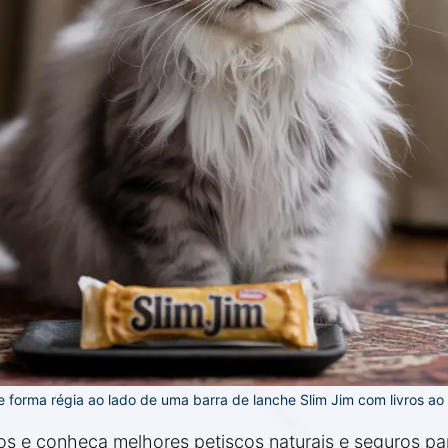
forma régia ao lado de uma barra de lanche Slim Jim com livros ao
os e conheça melhores petiscos naturais e seguros par