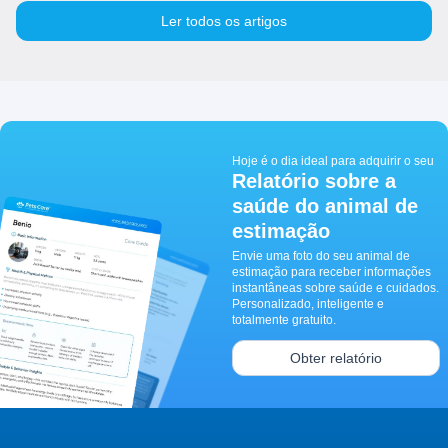
Ler todos os artigos
Hoje é o dia ideal para adquirir o seu
Relatório sobre a
saúde do animal de
estimação
Envie uma foto do seu animal de
estimação para receber informações
instantâneas sobre saúde e cuidados.
Personalizado, inteligente e
totalmente gratuito.
Obter relatório